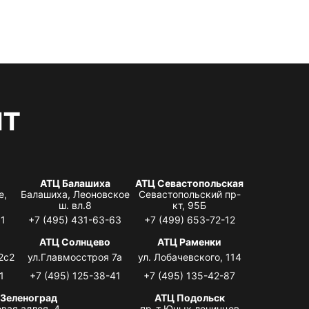
нт
АТЦ Балашиха
АТЦ Севастопольская
е,
Балашиха, Леоновское
Севастопольский пр-
ш. вл.8
кт, 95Б
31
+7 (495) 431-63-63
+7 (499) 653-72-12
АТЦ Солнцево
АТЦ Раменки
2с2
ул.Главмосстроя 7а
ул. Лобачевского, 114
1
+7 (495) 125-38-41
+7 (495) 135-42-87
 Зеленоград
АТЦ Подольск
вая аллея, 4,
пр-т Юных ленинцев