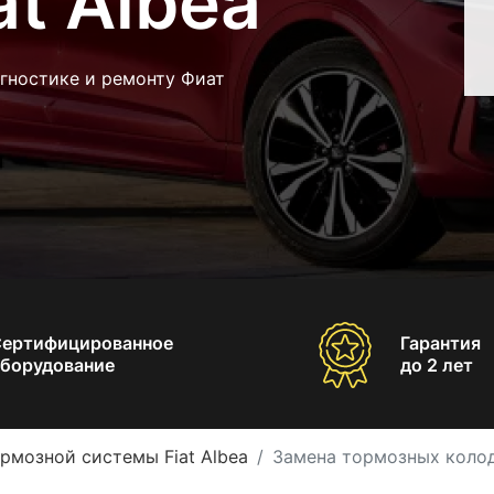
at Albea
гностике и ремонту Фиат
Сертифицированное
Гарантия
борудование
до 2 лет
рмозной системы Fiat Albea
Замена тормозных колодо