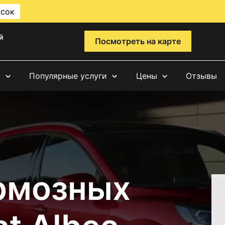
исок
й
Посмотреть на карте
и
Популярные услуги
Цены
Отзывы
рмозных