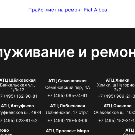
Прайс-лист на ремонт Fiat Albea
луживание и ремо
АТЦ Щёлковская
АТЦ Химки
АТЦ Семеновская
Байкальская ул.,
Химки, ш Нагорно
Семёновский пер, 4А
1/3с12
2к7
+7 (495) 085-74-61
7 (495) 162-90-81
+7 (495) 989-21-
АТЦ Алтуфьево
АТЦ Лобненская
АТЦ Очаково
туфьевское ш., 48к4
Лобненская, 17 стр.1
Очаковское ш., 10к
7 (495) 023-81-52
+7 (499) 110-53-06
+7 (495) 152-31-1
лово
АТЦ
АТЦ Проспект Мира
львар,
Сосно