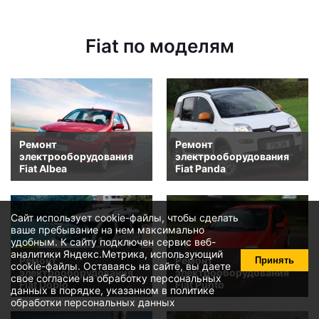
Fiat по моделям
Ремонт
Ремонт
электрооборудования
электрооборудования
Fiat Albea
Fiat Panda
Сайт использует cookie-файлы, чтобы сделать
ваше пребывание на нем максимально
удобным. К cайту подключен сервис веб-
аналитики Яндекс.Метрика, использующий
Ремонт
Ремонт
Принять
cookie-файлы
. Оставаясь на сайте, вы даете
электрооборудования
электрооборудования
свое
согласие на обработку персональных
Fiat Doblo
Fiat Punto
данных
в порядке, указанном в
политике
обработки персональных данных