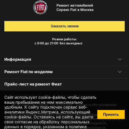
Ремонт автомобилей
Сервис Fiat в Москве
Заказать звонок
Режим работы:
с 9:00 до 21:00
без выходных
Информация
Ремонт Fiat по моделям
Прайс-лист на ремонт Фиат
Сайт использует cookie-файлы, чтобы сделать
ваше пребывание на нем максимально
© 2010-2026
Сервис Fiat в Москве – ремонт и обслуживание
удобным. К cайту подключен сервис веб-
автомобилей
аналитики Яндекс.Метрика, использующий
Принять
Использование товарного знака и логотипов бренда происходит
cookie-файлы
. Оставаясь на сайте, вы даете
исключительно в информационных целях не является нарушением и
свое
согласие на обработку персональных
не требует получения согласия правообладателя.
данных
в порядке, указанном в
политике
Защита данных и политика конфиденциальности.