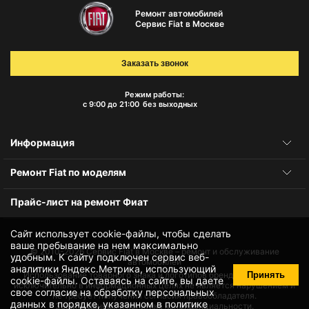
Ремонт автомобилей
Сервис Fiat в Москве
Заказать звонок
Режим работы:
с 9:00 до 21:00
без выходных
Информация
Ремонт Fiat по моделям
Прайс-лист на ремонт Фиат
Сайт использует cookie-файлы, чтобы сделать
ваше пребывание на нем максимально
© 2010-2026
Сервис Fiat в Москве – ремонт и обслуживание
удобным. К cайту подключен сервис веб-
автомобилей
аналитики Яндекс.Метрика, использующий
Принять
Использование товарного знака и логотипов бренда происходит
cookie-файлы
. Оставаясь на сайте, вы даете
исключительно в информационных целях не является нарушением и
свое
согласие на обработку персональных
не требует получения согласия правообладателя.
данных
в порядке, указанном в
политике
Защита данных и политика конфиденциальности.