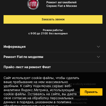
Ремонт автомобилей
Сервис Fiat в Москве
Заказать звонок
Режим работы:
с 9:00 до 21:00
без выходных
Информация
Ремонт Fiat по моделям
Прайс-лист на ремонт Фиат
Сайт использует cookie-файлы, чтобы сделать
ваше пребывание на нем максимально
© 2010-2026
Сервис Fiat в Москве – ремонт и обслуживание
удобным. К cайту подключен сервис веб-
автомобилей
аналитики Яндекс.Метрика, использующий
Принять
Использование товарного знака и логотипов бренда происходит
cookie-файлы
. Оставаясь на сайте, вы даете
исключительно в информационных целях не является нарушением и
свое
согласие на обработку персональных
не требует получения согласия правообладателя.
данных
в порядке, указанном в
политике
Защита данных и политика конфиденциальности.
обработки персональных данных