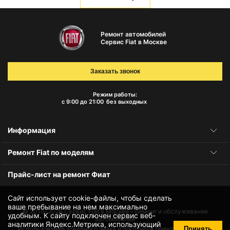
Ремонт автомобилей
Сервис Fiat в Москве
Заказать звонок
Режим работы:
с 9:00 до 21:00
без выходных
Информация
Ремонт Fiat по моделям
Прайс-лист на ремонт Фиат
Сайт использует cookie-файлы, чтобы сделать
ваше пребывание на нем максимально
© 2010-2026
Сервис Fiat в Москве – ремонт и обслуживание
удобным. К cайту подключен сервис веб-
автомобилей
аналитики Яндекс.Метрика, использующий
Принять
Использование товарного знака и логотипов бренда происходит