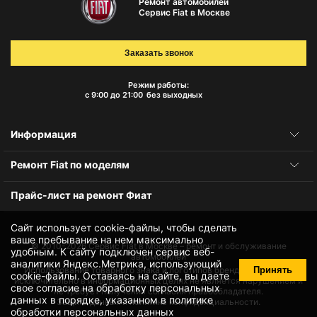
Ремонт автомобилей
Сервис Fiat в Москве
Заказать звонок
Режим работы:
с 9:00 до 21:00
без выходных
Информация
Ремонт Fiat по моделям
Прайс-лист на ремонт Фиат
Сайт использует cookie-файлы, чтобы сделать
ваше пребывание на нем максимально
© 2010-2026
Сервис Fiat в Москве – ремонт и обслуживание
удобным. К cайту подключен сервис веб-
автомобилей
аналитики Яндекс.Метрика, использующий
Принять
Использование товарного знака и логотипов бренда происходит
cookie-файлы
. Оставаясь на сайте, вы даете
исключительно в информационных целях не является нарушением и
свое
согласие на обработку персональных
не требует получения согласия правообладателя.
данных
в порядке, указанном в
политике
Защита данных и политика конфиденциальности.
обработки персональных данных