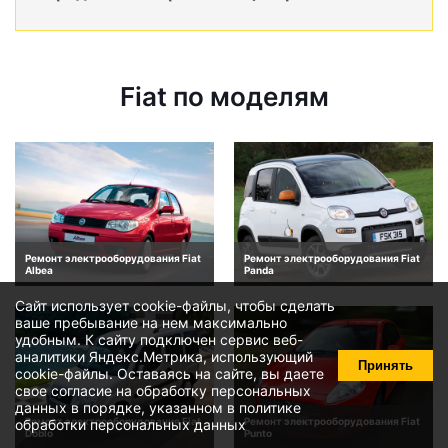
Fiat по моделям
Ремонт электрооборудования Fiat
Ремонт электрооборудования Fiat
Albea
Panda
Сайт использует cookie-файлы, чтобы сделать
ваше пребывание на нем максимально
удобным. К cайту подключен сервис веб-
аналитики Яндекс.Метрика, использующий
Принять
cookie-файлы
. Оставаясь на сайте, вы даете
свое
согласие на обработку персональных
данных
в порядке, указанном в
политике
Ремонт электрооборудования Fiat
Ремонт электрооборудования Fiat
обработки персональных данных
Doblo
Punto