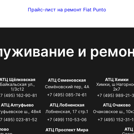
Прайс-лист на ремонт Fiat Punto
луживание и ремо
АТЦ Щёлковская
АТЦ Химки
АТЦ Семеновская
Байкальская ул.,
Химки, ш Нагорно
Семёновский пер, 4А
1/3с12
2к7
+7 (495) 085-74-61
7 (495) 162-90-81
+7 (495) 989-21-
АТЦ Алтуфьево
АТЦ Лобненская
АТЦ Очаково
туфьевское ш., 48к4
Лобненская, 17 стр.1
Очаковское ш., 10к
7 (495) 023-81-52
+7 (499) 110-53-06
+7 (495) 152-31-1
лово
АТЦ
АТЦ Проспект Мира
львар,
Сосно