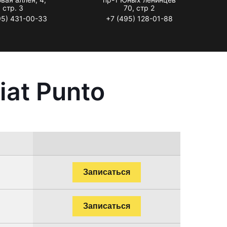
стр. 3
70, стр 2
95) 431-00-33
+7 (495) 128-01-88
at Punto
Записаться
Записаться