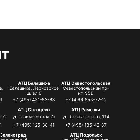
нт
АТЦ Балашиха
АТЦ Севастопольская
е,
Балашиха, Леоновское
Севастопольский пр-
ш. вл.8
кт, 95Б
31
+7 (495) 431-63-63
+7 (499) 653-72-12
АТЦ Солнцево
АТЦ Раменки
2с2
ул.Главмосстроя 7а
ул. Лобачевского, 114
1
+7 (495) 125-38-41
+7 (495) 135-42-87
 Зеленоград
АТЦ Подольск
вая аллея, 4,
пр-т Юных ленинцев