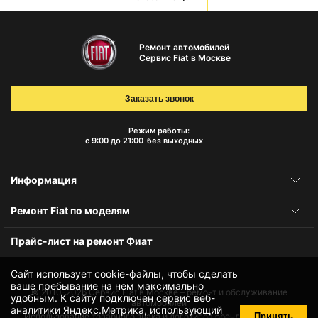
Ремонт автомобилей
Сервис Fiat в Москве
Заказать звонок
Режим работы:
с 9:00 до 21:00
без выходных
Информация
Ремонт Fiat по моделям
Прайс-лист на ремонт Фиат
Сайт использует cookie-файлы, чтобы сделать
ваше пребывание на нем максимально
© 2010-2026
Сервис Fiat в Москве – ремонт и обслуживание
удобным. К cайту подключен сервис веб-
автомобилей
аналитики Яндекс.Метрика, использующий
Принять
Использование товарного знака и логотипов бренда происходит