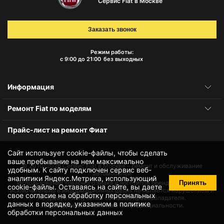
Сервис Fiat в Москве
Заказать звонок
Режим работы:
с 9:00 до 21:00
без выходных
Информация
Ремонт Fiat по моделям
Прайс-лист на ремонт Фиат
Сайт использует cookie-файлы, чтобы сделать
ваше пребывание на нем максимально
© 2010-2026
Сервис Fiat в Москве – ремонт и обслуживание
удобным. К cайту подключен сервис веб-
автомобилей
аналитики Яндекс.Метрика, использующий
Принять
Использование товарного знака и логотипов бренда происходит
cookie-файлы
. Оставаясь на сайте, вы даете
исключительно в информационных целях не является нарушением и
свое
согласие на обработку персональных
не требует получения согласия правообладателя.
данных
в порядке, указанном в
политике
Защита данных и политика конфиденциальности.
обработки персональных данных