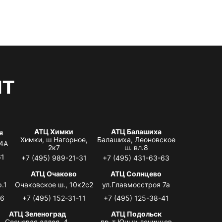
нт
АТЦ Химки
АТЦ Балашиха
я
Химки, ш Нагорное,
Балашиха, Леоновское
 4А
2к7
ш. вл.8
61
+7 (495) 989-21-31
+7 (495) 431-63-63
я
АТЦ Очаково
АТЦ Солнцево
.1
Очаковское ш., 10к2с2
ул.Главмосстроя 7а
06
+7 (495) 152-31-11
+7 (495) 125-38-41
АТЦ Зеленоград
АТЦ Подольск
Сосновая аллея, 4,
пр-т Юных ленинцев