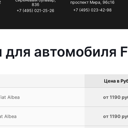
2
проспект Мира, 96с16
83б
+7 (495) 023-42-98
+7 (495) 021-25-26
 для автомобиля Fi
Цена в Руб
iat Albea
от 1190 ру
t Albea
от 1190 ру