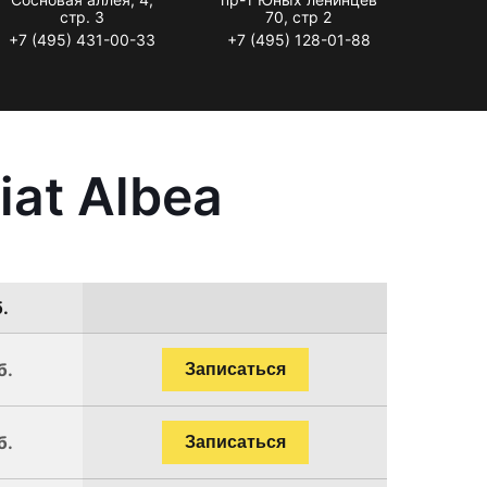
стр. 3
70, стр 2
+7 (495) 431-00-33
+7 (495) 128-01-88
at Albea
.
б.
Записаться
б.
Записаться