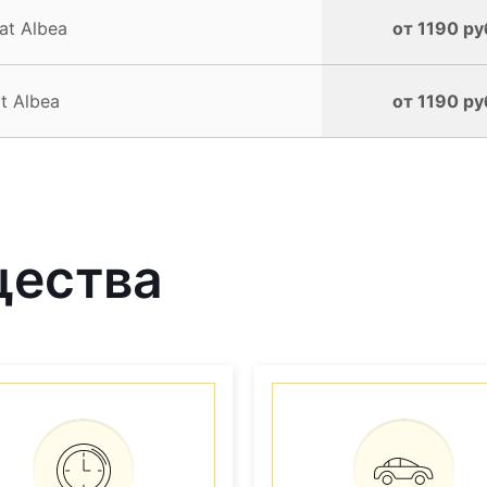
at Albea
от 1190 ру
t Albea
от 1190 ру
щества