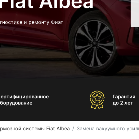
Fiat Albea
гностике и ремонту Фиат
Сертифицированное
Гарантия
борудование
до 2 лет
рмозной системы Fiat Albea
Замена вакуумного усили