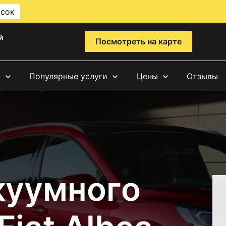
исок
й
Посмотреть на карте
и
Популярные услуги
Цены
Отзывы
куумного