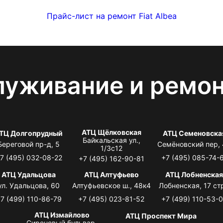
Прайс-лист на ремонт Fiat Albea
луживание и ремо
АТЦ Щёлковская
ТЦ Долгопрудный
АТЦ Семеновска
Байкальская ул.,
Береговой пр-д, 5
Семёновский пер,
1/3с12
7 (495) 032-08-22
+7 (495) 085-74-
+7 (495) 162-90-81
АТЦ Удальцова
АТЦ Алтуфьево
АТЦ Лобненска
ул. Удальцова, 60
Алтуфьевское ш., 48к4
Лобненская, 17 стр
7 (499) 110-86-79
+7 (495) 023-81-52
+7 (499) 110-53-
АТЦ Измайлово
АТЦ Проспект Мира
Сиреневый бульвар,