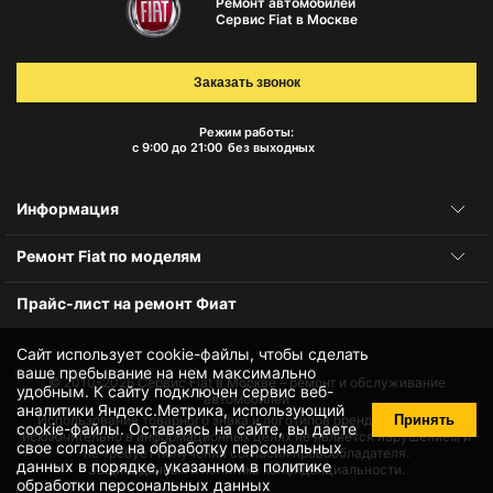
Ремонт автомобилей
Сервис Fiat в Москве
Заказать звонок
Режим работы:
с 9:00 до 21:00
без выходных
Информация
Ремонт Fiat по моделям
Прайс-лист на ремонт Фиат
Сайт использует cookie-файлы, чтобы сделать
ваше пребывание на нем максимально
© 2010-2026
Сервис Fiat в Москве – ремонт и обслуживание
удобным. К cайту подключен сервис веб-
автомобилей
аналитики Яндекс.Метрика, использующий
Принять
Использование товарного знака и логотипов бренда происходит
cookie-файлы
. Оставаясь на сайте, вы даете
исключительно в информационных целях не является нарушением и
свое
согласие на обработку персональных
не требует получения согласия правообладателя.
данных
в порядке, указанном в
политике
Защита данных и политика конфиденциальности.
обработки персональных данных