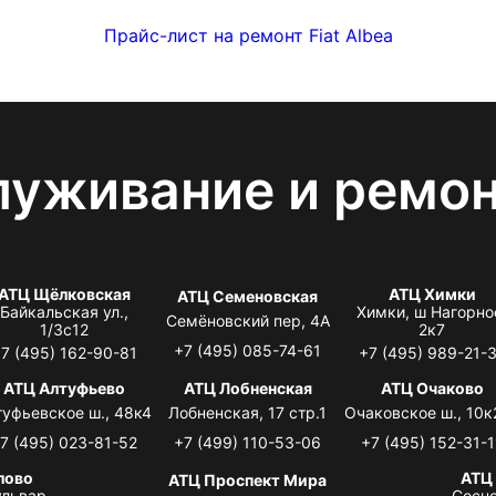
Прайс-лист на ремонт Fiat Albea
луживание и ремо
АТЦ Щёлковская
АТЦ Химки
АТЦ Семеновская
Байкальская ул.,
Химки, ш Нагорно
Семёновский пер, 4А
1/3с12
2к7
+7 (495) 085-74-61
7 (495) 162-90-81
+7 (495) 989-21-
АТЦ Алтуфьево
АТЦ Лобненская
АТЦ Очаково
туфьевское ш., 48к4
Лобненская, 17 стр.1
Очаковское ш., 10к
7 (495) 023-81-52
+7 (499) 110-53-06
+7 (495) 152-31-1
лово
АТЦ
АТЦ Проспект Мира
львар,
Сосно