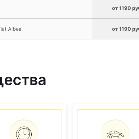
от 1190 ру
iat Albea
от 1190 ру
щества