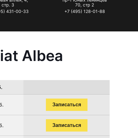
стр. 3
70, стр 2
95) 431-00-33
+7 (495) 128-01-88
at Albea
.
б.
Записаться
б.
Записаться