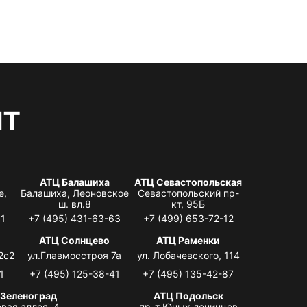
нт
АТЦ Балашиха
АТЦ Севастопольская
е,
Балашиха, Леоновское
Севастопольский пр-
ш. вл.8
кт, 95Б
31
+7 (495) 431-63-63
+7 (499) 653-72-12
АТЦ Солнцево
АТЦ Раменки
2с2
ул.Главмосстроя 7а
ул. Лобачевского, 114
1
+7 (495) 125-38-41
+7 (495) 135-42-87
 Зеленоград
АТЦ Подольск
вая аллея, 4,
пр-т Юных ленинцев