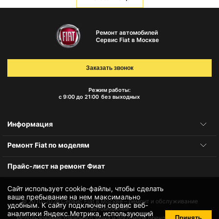
Ремонт автомобилей
Сервис Fiat в Москве
Заказать звонок
Режим работы:
с 9:00 до 21:00
без выходных
Информация
Ремонт Fiat по моделям
Прайс-лист на ремонт Фиат
Сайт использует cookie-файлы, чтобы сделать
ваше пребывание на нем максимально
© 2010-2026
Сервис Fiat в Москве – ремонт и обслуживание
удобным. К cайту подключен сервис веб-
автомобилей
аналитики Яндекс.Метрика, использующий
Принять
Использование товарного знака и логотипов бренда происходит