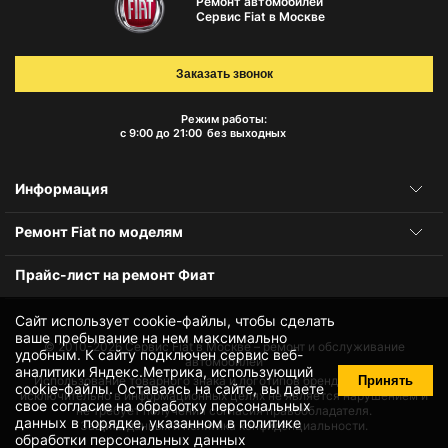
Ремонт автомобилей
Сервис Fiat в Москве
Заказать звонок
Режим работы:
с 9:00 до 21:00
без выходных
Информация
Ремонт Fiat по моделям
Прайс-лист на ремонт Фиат
Сайт использует cookie-файлы, чтобы сделать
ваше пребывание на нем максимально
© 2010-2026
Сервис Fiat в Москве – ремонт и обслуживание
удобным. К cайту подключен сервис веб-
автомобилей
аналитики Яндекс.Метрика, использующий
Принять
Использование товарного знака и логотипов бренда происходит
cookie-файлы
. Оставаясь на сайте, вы даете
исключительно в информационных целях не является нарушением и
свое
согласие на обработку персональных
не требует получения согласия правообладателя.
данных
в порядке, указанном в
политике
Защита данных и политика конфиденциальности.
обработки персональных данных