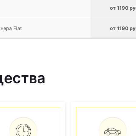
от 1190 ру
нера Fiat
от 1190 ру
щества