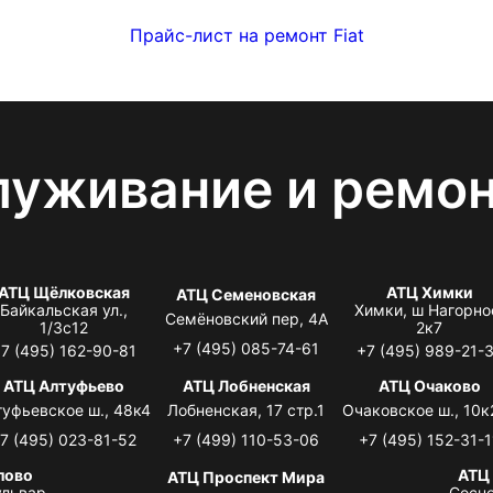
Прайс-лист на ремонт Fiat
луживание и ремо
АТЦ Щёлковская
АТЦ Химки
АТЦ Семеновская
Байкальская ул.,
Химки, ш Нагорно
Семёновский пер, 4А
1/3с12
2к7
+7 (495) 085-74-61
7 (495) 162-90-81
+7 (495) 989-21-
АТЦ Алтуфьево
АТЦ Лобненская
АТЦ Очаково
туфьевское ш., 48к4
Лобненская, 17 стр.1
Очаковское ш., 10к
7 (495) 023-81-52
+7 (499) 110-53-06
+7 (495) 152-31-1
лово
АТЦ
АТЦ Проспект Мира
львар,
Сосно