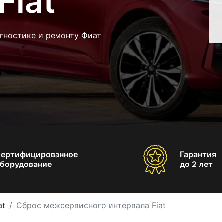
Fiat
гностике и ремонту Фиат
Сертифицированное
Гарантия
борудование
до 2 лет
at
Сброс межсервисного интервала Fiat