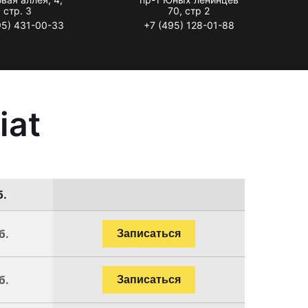
стр. 3
70, стр 2
95) 431-00-33
+7 (495) 128-01-88
iat
б.
б.
Записаться
б.
Записаться