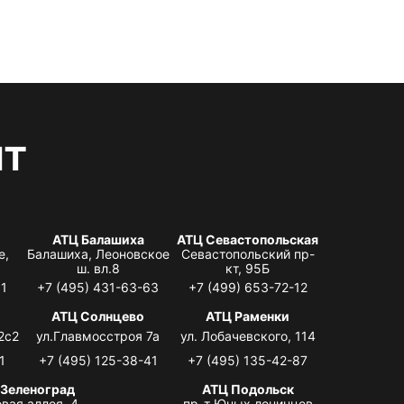
нт
АТЦ Балашиха
АТЦ Севастопольская
е,
Балашиха, Леоновское
Севастопольский пр-
ш. вл.8
кт, 95Б
31
+7 (495) 431-63-63
+7 (499) 653-72-12
АТЦ Солнцево
АТЦ Раменки
2с2
ул.Главмосстроя 7а
ул. Лобачевского, 114
1
+7 (495) 125-38-41
+7 (495) 135-42-87
 Зеленоград
АТЦ Подольск
вая аллея, 4,
пр-т Юных ленинцев