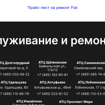
Прайс-лист на ремонт Fiat
луживание и ремо
АТЦ Щёлковская
ТЦ Долгопрудный
АТЦ Семеновска
Байкальская ул.,
Береговой пр-д, 5
Семёновский пер,
1/3с12
7 (495) 032-08-22
+7 (495) 085-74-
+7 (495) 162-90-81
АТЦ Удальцова
АТЦ Алтуфьево
АТЦ Лобненска
ул. Удальцова, 60
Алтуфьевское ш., 48к4
Лобненская, 17 стр
7 (499) 110-86-79
+7 (495) 023-81-52
+7 (499) 110-53-
АТЦ Измайлово
АТЦ Проспект Мира
Сиреневый бульвар,