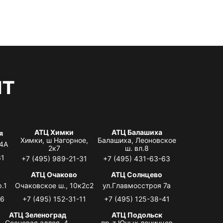
нт
АТЦ Химки
АТЦ Балашиха
я
Химки, ш Нагорное,
Балашиха, Леоновское
 4А
2к7
ш. вл.8
61
+7 (495) 989-21-31
+7 (495) 431-63-63
я
АТЦ Очаково
АТЦ Солнцево
.1
Очаковское ш., 10к2с2
ул.Главмосстроя 7а
06
+7 (495) 152-31-11
+7 (495) 125-38-41
АТЦ Зеленоград
АТЦ Подольск
Сосновая аллея, 4,
пр-т Юных ленинцев