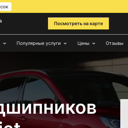
исок
й
Посмотреть на карте
и
Популярные услуги
Цены
Отзывы
дшипников