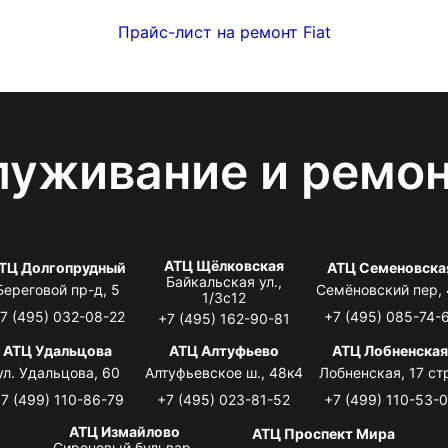
Прайс-лист на ремонт Fiat
луживание и ремо
АТЦ Щёлковская
ТЦ Долгопрудный
АТЦ Семеновска
Байкальская ул.,
Береговой пр-д, 5
Семёновский пер,
1/3с12
7 (495) 032-08-22
+7 (495) 085-74-
+7 (495) 162-90-81
АТЦ Удальцова
АТЦ Алтуфьево
АТЦ Лобненска
ул. Удальцова, 60
Алтуфьевское ш., 48к4
Лобненская, 17 стр
7 (499) 110-86-79
+7 (495) 023-81-52
+7 (499) 110-53-
АТЦ Измайлово
АТЦ Проспект Мира
Сиреневый бульвар,