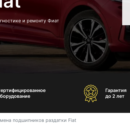
iat
гностике и ремонту Фиат
Сертифицированное
Гарантия
борудование
до 2 лет
мена подшипников раздатки Fiat