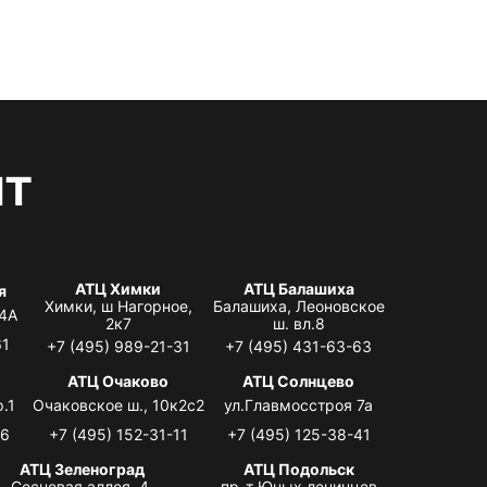
нт
АТЦ Химки
АТЦ Балашиха
я
Химки, ш Нагорное,
Балашиха, Леоновское
 4А
2к7
ш. вл.8
61
+7 (495) 989-21-31
+7 (495) 431-63-63
я
АТЦ Очаково
АТЦ Солнцево
.1
Очаковское ш., 10к2с2
ул.Главмосстроя 7а
06
+7 (495) 152-31-11
+7 (495) 125-38-41
АТЦ Зеленоград
АТЦ Подольск
Сосновая аллея, 4,
пр-т Юных ленинцев