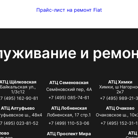
Прайс-лист на ремонт Fiat
луживание и ремо
АТЦ Щёлковская
АТЦ Химки
АТЦ Семеновская
Байкальская ул.,
Химки, ш Нагорно
Семёновский пер, 4А
1/3с12
2к7
+7 (495) 085-74-61
7 (495) 162-90-81
+7 (495) 989-21-
АТЦ Алтуфьево
АТЦ Лобненская
АТЦ Очаково
туфьевское ш., 48к4
Лобненская, 17 стр.1
Очаковское ш., 10к
7 (495) 023-81-52
+7 (499) 110-53-06
+7 (495) 152-31-1
лово
АТЦ
АТЦ Проспект Мира
львар,
Сосно