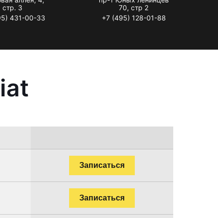
стр. 3
70, стр 2
95) 431-00-33
+7 (495) 128-01-88
iat
Записаться
Записаться