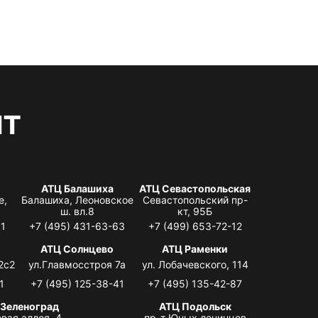
нт
АТЦ Балашиха
АТЦ Севастопольская
е,
Балашиха, Леоновское
Севастопольский пр-
ш. вл.8
кт, 95Б
31
+7 (495) 431-63-63
+7 (499) 653-72-12
АТЦ Солнцево
АТЦ Раменки
2с2
ул.Главмосстроя 7а
ул. Лобачевского, 114
1
+7 (495) 125-38-41
+7 (495) 135-42-87
 Зеленоград
АТЦ Подольск
вая аллея, 4,
пр-т Юных ленинцев