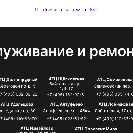
Прайс-лист на ремонт Fiat
луживание и ремо
АТЦ Щёлковская
ТЦ Долгопрудный
АТЦ Семеновска
Байкальская ул.,
Береговой пр-д, 5
Семёновский пер,
1/3с12
7 (495) 032-08-22
+7 (495) 085-74-
+7 (495) 162-90-81
АТЦ Удальцова
АТЦ Алтуфьево
АТЦ Лобненска
ул. Удальцова, 60
Алтуфьевское ш., 48к4
Лобненская, 17 стр
7 (499) 110-86-79
+7 (495) 023-81-52
+7 (499) 110-53-
АТЦ Измайлово
АТЦ Проспект Мира
Сиреневый бульвар,