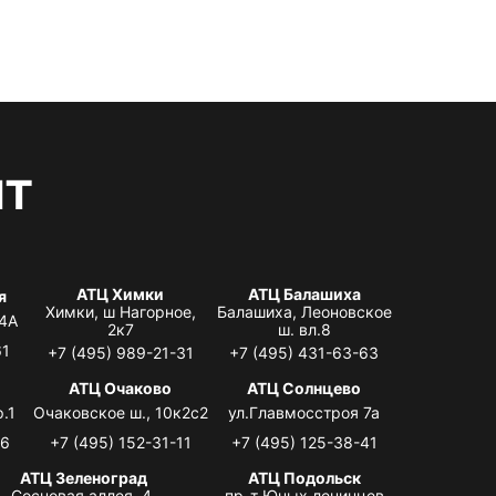
нт
АТЦ Химки
АТЦ Балашиха
я
Химки, ш Нагорное,
Балашиха, Леоновское
 4А
2к7
ш. вл.8
61
+7 (495) 989-21-31
+7 (495) 431-63-63
я
АТЦ Очаково
АТЦ Солнцево
.1
Очаковское ш., 10к2с2
ул.Главмосстроя 7а
06
+7 (495) 152-31-11
+7 (495) 125-38-41
АТЦ Зеленоград
АТЦ Подольск
Сосновая аллея, 4,
пр-т Юных ленинцев