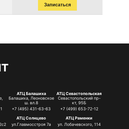
Записаться
нт
АТЦ Балашиха
АТЦ Севастопольская
е,
Балашиха, Леоновское
Севастопольский пр-
ш. вл.8
кт, 95Б
31
+7 (495) 431-63-63
+7 (499) 653-72-12
АТЦ Солнцево
АТЦ Раменки
2с2
ул.Главмосстроя 7а
ул. Лобачевского, 114