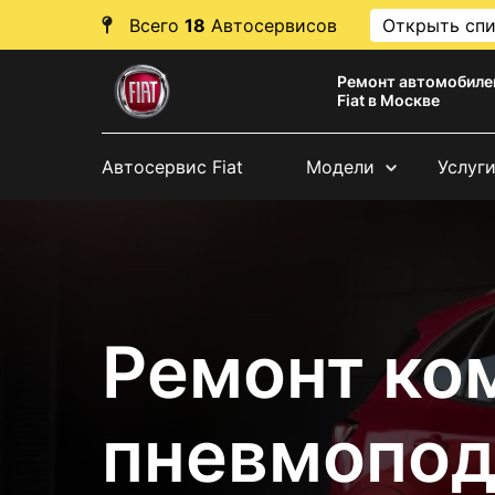
Всего
18
Автосервисов
Открыть сп
Ремонт автомобиле
Fiat в Москве
Автосервис Fiat
Модели
Услуг
Ремонт ко
пневмоподв