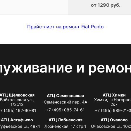
от 1290 руб.
Прайс-лист на ремонт Fiat Punto
луживание и ремо
АТЦ Щёлковская
АТЦ Химки
АТЦ Семеновская
Байкальская ул.,
Химки, ш Нагорно
Семёновский пер, 4А
1/3с12
2к7
+7 (495) 085-74-61
7 (495) 162-90-81
+7 (495) 989-21-
АТЦ Алтуфьево
АТЦ Лобненская
АТЦ Очаково
туфьевское ш., 48к4
Лобненская, 17 стр.1
Очаковское ш., 10к