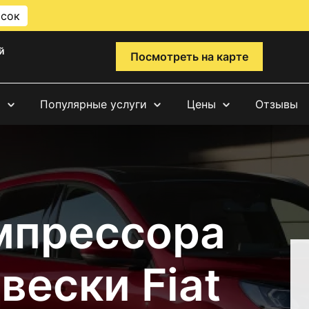
исок
й
Посмотреть на карте
и
Популярные услуги
Цены
Отзывы
мпрессора
ески Fiat