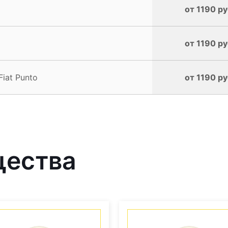
от 1190 ру
от 1190 ру
iat Punto
от 1190 ру
щества