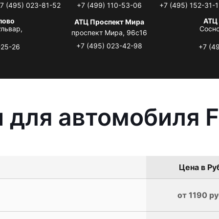
7 (495) 023-81-52
+7 (499) 110-53-06
+7 (495) 152-31-1
лово
АТЦ
АТЦ Проспект Мира
львар,
Сосно
проспект Мира, 96с16
+7 (495) 023-42-98
-25-26
+7 (4
 для автомобиля Fi
Цена в Ру
от 1190 ру