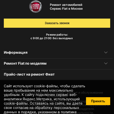
Ремонт автомобилей
Сервис Fiat в Москве
Заказать звонок
Режим работы:
с 9:00 до 21:00
без выходных
Информация
Ремонт Fiat по моделям
Прайс-лист на ремонт Фиат
Сайт использует cookie-файлы, чтобы сделать
ваше пребывание на нем максимально
© 2010-2026
Сервис Fiat в Москве – ремонт и обслуживание
удобным. К cайту подключен сервис веб-
автомобилей
аналитики Яндекс.Метрика, использующий
Принять
Использование товарного знака и логотипов бренда происходит
cookie-файлы
. Оставаясь на сайте, вы даете
исключительно в информационных целях не является нарушением и
свое
согласие на обработку персональных
не требует получения согласия правообладателя.
данных
в порядке, указанном в
политике
Защита данных и политика конфиденциальности.