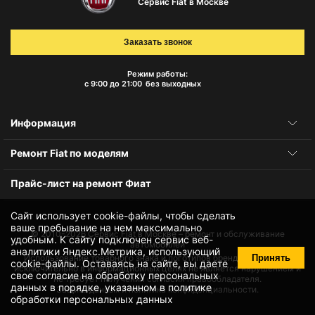
Сервис Fiat в Москве
Заказать звонок
Режим работы:
с 9:00 до 21:00
без выходных
Информация
Ремонт Fiat по моделям
Прайс-лист на ремонт Фиат
Сайт использует cookie-файлы, чтобы сделать
ваше пребывание на нем максимально
© 2010-2026
Сервис Fiat в Москве – ремонт и обслуживание
удобным. К cайту подключен сервис веб-
автомобилей
аналитики Яндекс.Метрика, использующий
Принять
Использование товарного знака и логотипов бренда происходит
cookie-файлы
. Оставаясь на сайте, вы даете
исключительно в информационных целях не является нарушением и
свое
согласие на обработку персональных
не требует получения согласия правообладателя.
данных
в порядке, указанном в
политике
Защита данных и политика конфиденциальности.
обработки персональных данных