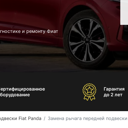
гностике и ремонту Фиат
Сертифицированное
Гарантия
борудование
до 2 лет
двески Fiat Panda
Замена рычага передней подвески 