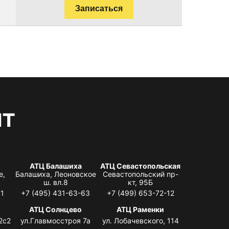
Записаться
нт
АТЦ Балашиха
АТЦ Севастопольская
е,
Балашиха, Леоновское
Севастопольский пр-
ш. вл.8
кт, 95Б
31
+7 (495) 431-63-63
+7 (499) 653-72-12
АТЦ Солнцево
АТЦ Раменки
2с2
ул.Главмосстроя 7а
ул. Лобачевского, 114