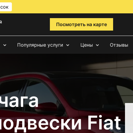
исок
й
Посмотреть на карте
и
Популярные услуги
Цены
Отзывы
чага
одвески Fiat