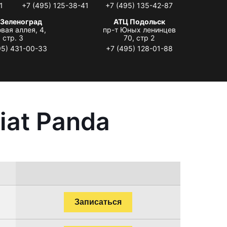
1
+7 (495) 125-38-41
+7 (495) 135-42-87
 Зеленоград
АТЦ Подольск
вая аллея, 4,
пр-т Юных ленинцев
стр. 3
70, стр 2
95) 431-00-33
+7 (495) 128-01-88
iat Panda
Записаться