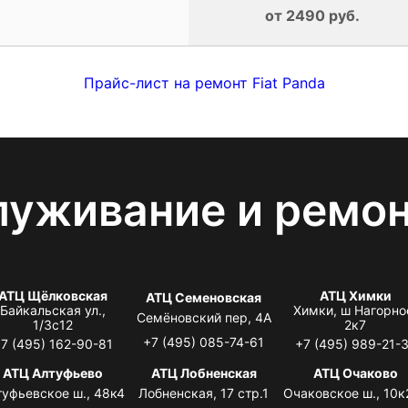
от 2490 руб.
Прайс-лист на ремонт Fiat Panda
луживание и ремо
АТЦ Щёлковская
АТЦ Химки
АТЦ Семеновская
Байкальская ул.,
Химки, ш Нагорно
Семёновский пер, 4А
1/3с12
2к7
+7 (495) 085-74-61
7 (495) 162-90-81
+7 (495) 989-21-
АТЦ Алтуфьево
АТЦ Лобненская
АТЦ Очаково
туфьевское ш., 48к4
Лобненская, 17 стр.1
Очаковское ш., 10к