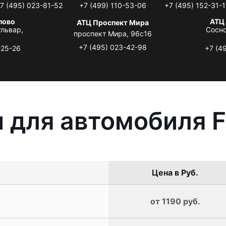
7 (495) 023-81-52
+7 (499) 110-53-06
+7 (495) 152-31-1
лово
АТЦ
АТЦ Проспект Мира
львар,
Сосно
проспект Мира, 96с16
+7 (495) 023-42-98
-25-26
+7 (4
 для автомобиля F
Цена в Руб.
от 1190 руб.