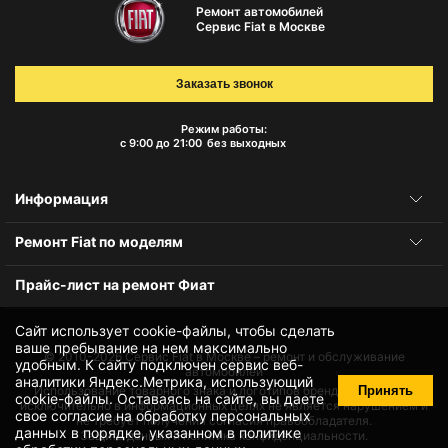
Ремонт автомобилей
Сервис Fiat в Москве
Заказать звонок
Режим работы:
с 9:00 до 21:00
без выходных
Информация
Ремонт Fiat по моделям
Прайс-лист на ремонт Фиат
Сайт использует cookie-файлы, чтобы сделать
ваше пребывание на нем максимально
© 2010-2026
Сервис Fiat в Москве – ремонт и обслуживание
удобным. К cайту подключен сервис веб-
автомобилей
аналитики Яндекс.Метрика, использующий
Принять
Использование товарного знака и логотипов бренда происходит
cookie-файлы
. Оставаясь на сайте, вы даете
исключительно в информационных целях не является нарушением и
свое
согласие на обработку персональных
не требует получения согласия правообладателя.
данных
в порядке, указанном в
политике
Защита данных и политика конфиденциальности.