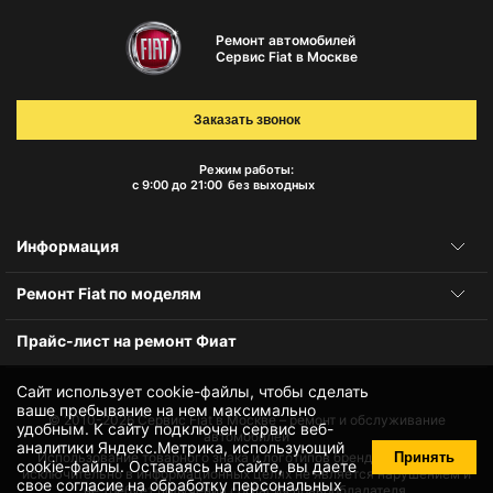
Ремонт автомобилей
Сервис Fiat в Москве
Заказать звонок
Режим работы:
с 9:00 до 21:00
без выходных
Информация
Ремонт Fiat по моделям
Прайс-лист на ремонт Фиат
Сайт использует cookie-файлы, чтобы сделать
ваше пребывание на нем максимально
© 2010-2026
Сервис Fiat в Москве – ремонт и обслуживание
удобным. К cайту подключен сервис веб-
автомобилей
аналитики Яндекс.Метрика, использующий
Принять
Использование товарного знака и логотипов бренда происходит
cookie-файлы
. Оставаясь на сайте, вы даете
исключительно в информационных целях не является нарушением и
свое
согласие на обработку персональных
не требует получения согласия правообладателя.