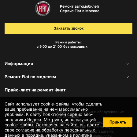
Ремонт автомобилей
Сервис Fiat в Москве
Заказать звонок
Режим работы:
с 9:00 до 21:00
без выходных
Информация
Ремонт Fiat по моделям
Прайс-лист на ремонт Фиат
Сайт использует cookie-файлы, чтобы сделать
ваше пребывание на нем максимально
© 2010-2026
Сервис Fiat в Москве – ремонт и обслуживание
удобным. К cайту подключен сервис веб-
автомобилей
аналитики Яндекс.Метрика, использующий
Принять
Использование товарного знака и логотипов бренда происходит
cookie-файлы
. Оставаясь на сайте, вы даете
исключительно в информационных целях не является нарушением и
свое
согласие на обработку персональных
не требует получения согласия правообладателя.
данных
в порядке, указанном в
политике
Защита данных и политика конфиденциальности.