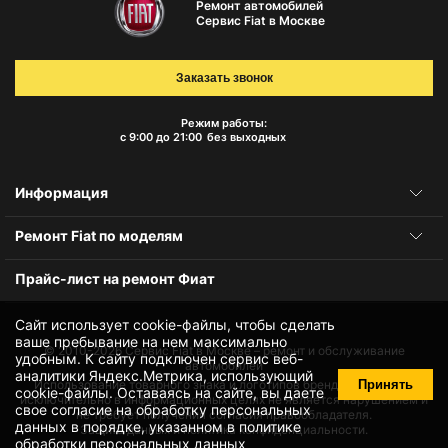
Ремонт автомобилей
Сервис Fiat в Москве
Заказать звонок
Режим работы:
с 9:00 до 21:00
без выходных
Информация
Ремонт Fiat по моделям
Прайс-лист на ремонт Фиат
Сайт использует cookie-файлы, чтобы сделать
ваше пребывание на нем максимально
© 2010-2026
Сервис Fiat в Москве – ремонт и обслуживание
удобным. К cайту подключен сервис веб-
автомобилей
аналитики Яндекс.Метрика, использующий
Принять
Использование товарного знака и логотипов бренда происходит
cookie-файлы
. Оставаясь на сайте, вы даете
исключительно в информационных целях не является нарушением и
свое
согласие на обработку персональных
не требует получения согласия правообладателя.
данных
в порядке, указанном в
политике
Защита данных и политика конфиденциальности.
обработки персональных данных