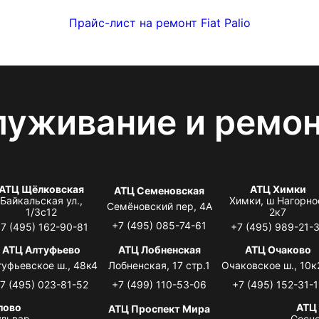
Прайс-лист на ремонт Fiat Palio
луживание и ремо
АТЦ Щёлковская
АТЦ Химки
АТЦ Семеновская
Байкальская ул.,
Химки, ш Нагорно
Семёновский пер, 4А
1/3с12
2к7
+7 (495) 085-74-61
7 (495) 162-90-81
+7 (495) 989-21-
АТЦ Алтуфьево
АТЦ Лобненская
АТЦ Очаково
туфьевское ш., 48к4
Лобненская, 17 стр.1
Очаковское ш., 10к
7 (495) 023-81-52
+7 (499) 110-53-06
+7 (495) 152-31-1
лово
АТЦ
АТЦ Проспект Мира
львар,
Сосно