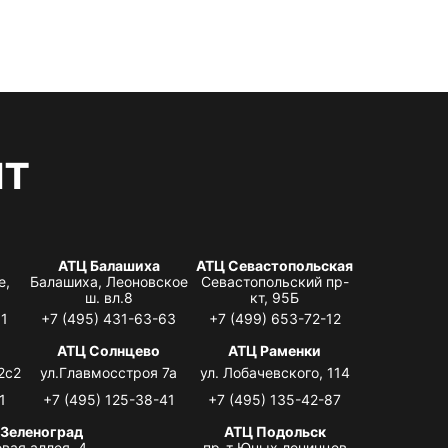
нт
АТЦ Балашиха
АТЦ Севастопольская
е,
Балашиха, Леоновское
Севастопольский пр-
ш. вл.8
кт, 95Б
31
+7 (495) 431-63-63
+7 (499) 653-72-12
АТЦ Солнцево
АТЦ Раменки
2с2
ул.Главмосстроя 7а
ул. Лобачевского, 114
1
+7 (495) 125-38-41
+7 (495) 135-42-87
 Зеленоград
АТЦ Подольск
вая аллея, 4,
пр-т Юных ленинцев