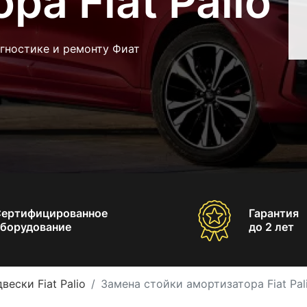
ра Fiat Palio
гностике и ремонту Фиат
Сертифицированное
Гарантия
борудование
до 2 лет
вески Fiat Palio
Замена стойки амортизатора Fiat Pal