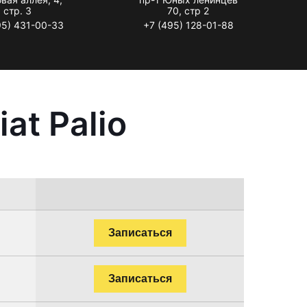
стр. 3
70, стр 2
95) 431-00-33
+7 (495) 128-01-88
at Palio
Записаться
Записаться