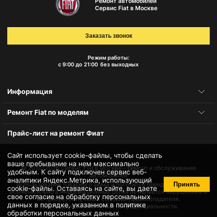
Ремонт автомобилей
Сервис Fiat в Москве
Заказать звонок
Режим работы:
с 9:00 до 21:00
без выходных
Информация
Ремонт Fiat по моделям
Прайс-лист на ремонт Фиат
Сайт использует cookie-файлы, чтобы сделать
ваше пребывание на нем максимально
© 2010-2026
Сервис Fiat в Москве – ремонт и обслуживание
удобным. К cайту подключен сервис веб-
автомобилей
аналитики Яндекс.Метрика, использующий
Принять
Использование товарного знака и логотипов бренда происходит
cookie-файлы
. Оставаясь на сайте, вы даете
исключительно в информационных целях не является нарушением и
свое
согласие на обработку персональных
не требует получения согласия правообладателя.
данных
в порядке, указанном в
политике
Защита данных и политика конфиденциальности.
обработки персональных данных