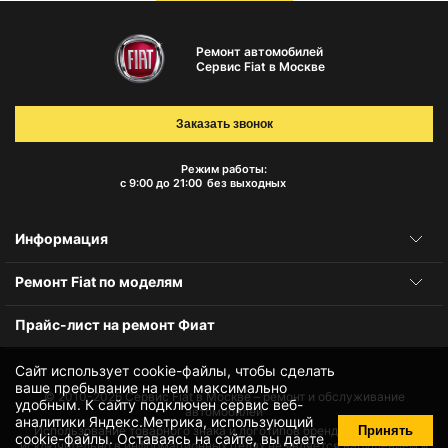
Ремонт автомобилей
Сервис Fiat в Москве
Заказать звонок
Режим работы:
с 9:00 до 21:00
без выходных
Информация
Ремонт Fiat по моделям
Прайс-лист на ремонт Фиат
Сайт использует cookie-файлы, чтобы сделать
ваше пребывание на нем максимально
© 2010-2026
Сервис Fiat в Москве – ремонт и обслуживание
удобным. К cайту подключен сервис веб-
автомобилей
аналитики Яндекс.Метрика, использующий
Принять
Использование товарного знака и логотипов бренда происходит
cookie-файлы
. Оставаясь на сайте, вы даете
исключительно в информационных целях не является нарушением и