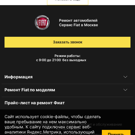
Ремонт автомобилей
Сервис Fiat в Москве
Заказать звонок
Режим работы:
с 9:00 до 21:00
без выходных
Информация
Ремонт Fiat по моделям
Прайс-лист на ремонт Фиат
Сайт использует cookie-файлы, чтобы сделать
ваше пребывание на нем максимально
© 2010-2026
Сервис Fiat в Москве – ремонт и обслуживание
удобным. К cайту подключен сервис веб-
автомобилей
аналитики Яндекс.Метрика, использующий
Принять
Использование товарного знака и логотипов бренда происходит