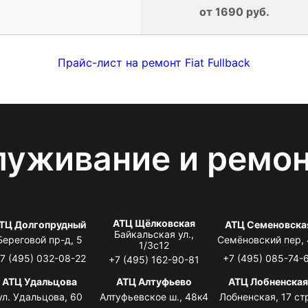
от 1690 руб.
Прайс-лист на ремонт Fiat Fullback
луживание и ремо
АТЦ Щёлковская
ТЦ Долгопрудный
АТЦ Семеновска
Байкальская ул.,
Береговой пр-д, 5
Семёновский пер,
1/3с12
7 (495) 032-08-22
+7 (495) 085-74-
+7 (495) 162-90-81
АТЦ Удальцова
АТЦ Алтуфьево
АТЦ Лобненска
ул. Удальцова, 60
Алтуфьевское ш., 48к4
Лобненская, 17 стр