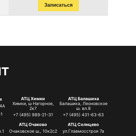
Записаться
нт
АТЦ Химки
АТЦ Балашиха
я
Химки, ш Нагорное,
Балашиха, Леоновское
 4А
2к7
ш. вл.8
61
+7 (495) 989-21-31
+7 (495) 431-63-63
я
АТЦ Очаково
АТЦ Солнцево
.1
Очаковское ш., 10к2с2
ул.Главмосстроя 7а