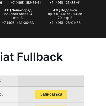
06
+7 (495) 152-31-11
+7 (495) 125-38-41
АТЦ Зеленоград
АТЦ Подольск
Сосновая аллея, 4,
пр-т Юных ленинцев
стр. 3
70, стр 2
+7 (495) 431-00-33
+7 (495) 128-01-88
at Fullback
.
б.
Записаться