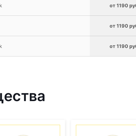
k
от 1190 ру
от 1190 ру
k
от 1190 ру
щества