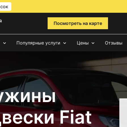
исок
й
Посмотреть на карте
и
Популярные услуги
Цены
Отзывы
ружины
вески Fiat