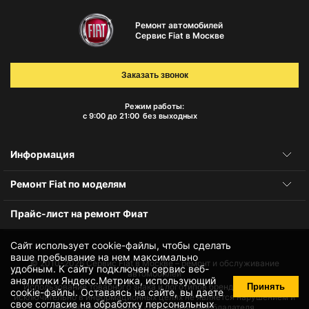
Ремонт автомобилей
Сервис Fiat в Москве
Заказать звонок
Режим работы:
с 9:00 до 21:00
без выходных
Информация
Ремонт Fiat по моделям
Прайс-лист на ремонт Фиат
Сайт использует cookie-файлы, чтобы сделать
ваше пребывание на нем максимально
© 2010-2026
Сервис Fiat в Москве – ремонт и обслуживание
удобным. К cайту подключен сервис веб-
автомобилей
аналитики Яндекс.Метрика, использующий
Принять
Использование товарного знака и логотипов бренда происходит
cookie-файлы
. Оставаясь на сайте, вы даете
исключительно в информационных целях не является нарушением и
свое
согласие на обработку персональных
не требует получения согласия правообладателя.