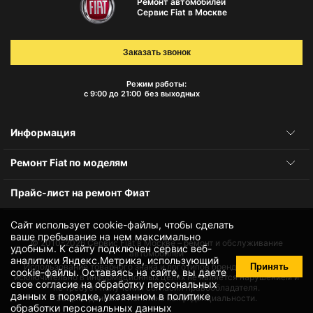
Ремонт автомобилей
Сервис Fiat в Москве
Заказать звонок
Режим работы:
с 9:00 до 21:00
без выходных
Информация
Ремонт Fiat по моделям
Прайс-лист на ремонт Фиат
Сайт использует cookie-файлы, чтобы сделать
ваше пребывание на нем максимально
© 2010-2026
Сервис Fiat в Москве – ремонт и обслуживание
удобным. К cайту подключен сервис веб-
автомобилей
аналитики Яндекс.Метрика, использующий
Принять
Использование товарного знака и логотипов бренда происходит
cookie-файлы
. Оставаясь на сайте, вы даете
исключительно в информационных целях не является нарушением и
свое
согласие на обработку персональных
не требует получения согласия правообладателя.
данных
в порядке, указанном в
политике
Защита данных и политика конфиденциальности.
обработки персональных данных