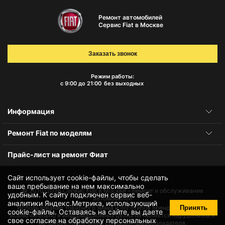
Ремонт автомобилей
Сервис Fiat в Москве
Заказать звонок
Режим работы:
с 9:00 до 21:00
без выходных
Информация
Ремонт Fiat по моделям
Прайс-лист на ремонт Фиат
Сайт использует cookie-файлы, чтобы сделать
ваше пребывание на нем максимально
© 2010-2026
Сервис Fiat в Москве – ремонт и обслуживание
удобным. К cайту подключен сервис веб-
автомобилей
аналитики Яндекс.Метрика, использующий
Принять
Использование товарного знака и логотипов бренда происходит
cookie-файлы
. Оставаясь на сайте, вы даете
исключительно в информационных целях не является нарушением и
свое
согласие на обработку персональных
не требует получения согласия правообладателя.