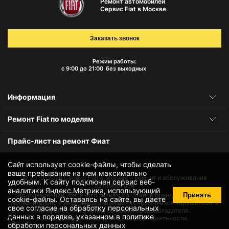
Ремонт автомобилей
Сервис Fiat в Москве
Заказать звонок
Режим работы:
с 9:00 до 21:00
без выходных
Информация
Ремонт Fiat по моделям
Прайс-лист на ремонт Фиат
Сайт использует cookie-файлы, чтобы сделать
ваше пребывание на нем максимально
© 2010-2026
Сервис Fiat в Москве – ремонт и обслуживание
удобным. К cайту подключен сервис веб-
автомобилей
аналитики Яндекс.Метрика, использующий
Принять
Использование товарного знака и логотипов бренда происходит
cookie-файлы
. Оставаясь на сайте, вы даете
исключительно в информационных целях не является нарушением и
свое
согласие на обработку персональных
не требует получения согласия правообладателя.
данных
в порядке, указанном в
политике
Защита данных и политика конфиденциальности.
обработки персональных данных