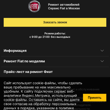
Ремонт автомобилей
Сервис Fiat в Москве
Заказать звонок
Режим работы:
с 9:00 до 21:00
без выходных
Информация
Ремонт Fiat по моделям
Прайс-лист на ремонт Фиат
Сайт использует cookie-файлы, чтобы сделать
ваше пребывание на нем максимально
© 2010-2026
Сервис Fiat в Москве – ремонт и обслуживание
удобным. К cайту подключен сервис веб-
автомобилей
аналитики Яндекс.Метрика, использующий
Принять
Использование товарного знака и логотипов бренда происходит
cookie-файлы
. Оставаясь на сайте, вы даете
исключительно в информационных целях не является нарушением и
свое
согласие на обработку персональных
не требует получения согласия правообладателя.
данных
в порядке, указанном в
политике
Защита данных и политика конфиденциальности.