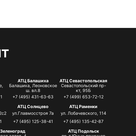
нт
АТЦ Балашиха
АТЦ Севастопольская
е,
Балашиха, Леоновское
Севастопольский пр-
ш. вл.8
кт, 95Б
31
+7 (495) 431-63-63
+7 (499) 653-72-12
АТЦ Солнцево
АТЦ Раменки
2с2
ул.Главмосстроя 7а
ул. Лобачевского, 114
1
+7 (495) 125-38-41
+7 (495) 135-42-87
 Зеленоград
АТЦ Подольск
вая аллея, 4,
пр-т Юных ленинцев