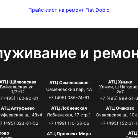
Прайс-лист на ремонт Fiat Doblo
луживание и ремо
АТЦ Щёлковская
АТЦ Химки
АТЦ Семеновская
Байкальская ул.,
Химки, ш Нагорно
Семёновский пер, 4А
1/3с12
2к7
+7 (495) 085-74-61
7 (495) 162-90-81
+7 (495) 989-21-
АТЦ Алтуфьево
АТЦ Лобненская
АТЦ Очаково
туфьевское ш., 48к4
Лобненская, 17 стр.1
Очаковское ш., 10к
7 (495) 023-81-52
+7 (499) 110-53-06
+7 (495) 152-31-1
лово
АТЦ
АТЦ Проспект Мира
львар,
Сосно