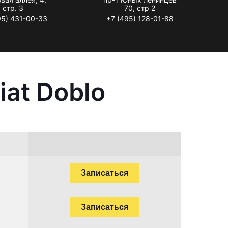
стр. 3
70, стр 2
95) 431-00-33
+7 (495) 128-01-88
at Doblo
Записаться
Записаться