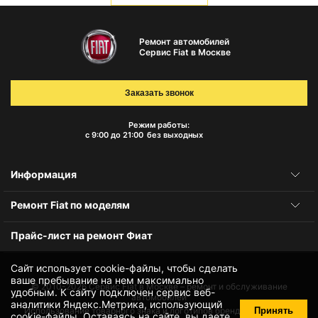
Ремонт автомобилей
Сервис Fiat в Москве
Заказать звонок
Режим работы:
с 9:00 до 21:00
без выходных
Информация
Ремонт Fiat по моделям
Прайс-лист на ремонт Фиат
Сайт использует cookie-файлы, чтобы сделать
ваше пребывание на нем максимально
© 2010-2026
Сервис Fiat в Москве – ремонт и обслуживание
удобным. К cайту подключен сервис веб-
автомобилей
аналитики Яндекс.Метрика, использующий
Принять
Использование товарного знака и логотипов бренда происходит
cookie-файлы
. Оставаясь на сайте, вы даете