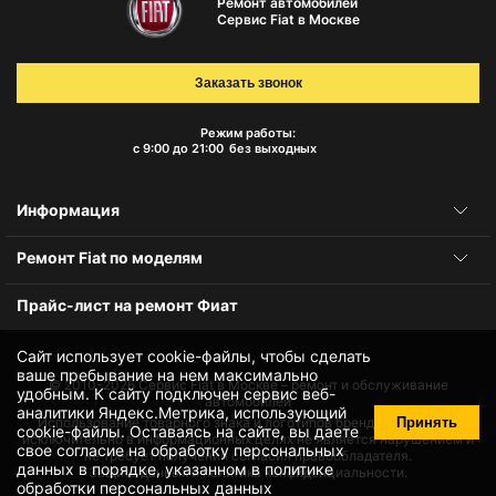
Ремонт автомобилей
Сервис Fiat в Москве
Заказать звонок
Режим работы:
с 9:00 до 21:00
без выходных
Информация
Ремонт Fiat по моделям
Прайс-лист на ремонт Фиат
Сайт использует cookie-файлы, чтобы сделать
ваше пребывание на нем максимально
© 2010-2026
Сервис Fiat в Москве – ремонт и обслуживание
удобным. К cайту подключен сервис веб-
автомобилей
аналитики Яндекс.Метрика, использующий
Принять
Использование товарного знака и логотипов бренда происходит
cookie-файлы
. Оставаясь на сайте, вы даете
исключительно в информационных целях не является нарушением и
свое
согласие на обработку персональных
не требует получения согласия правообладателя.
данных
в порядке, указанном в
политике
Защита данных и политика конфиденциальности.
обработки персональных данных