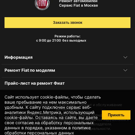
Ремонт автомобилей
Сервис Fiat в Москве
Заказать звонок
Режим работы:
с 9:00 до 21:00
без выходных
Информация
Ремонт Fiat по моделям
Прайс-лист на ремонт Фиат
Сайт использует cookie-файлы, чтобы сделать
ваше пребывание на нем максимально
© 2010-2026
Сервис Fiat в Москве – ремонт и обслуживание
удобным. К cайту подключен сервис веб-
автомобилей
аналитики Яндекс.Метрика, использующий
Принять
Использование товарного знака и логотипов бренда происходит
cookie-файлы
. Оставаясь на сайте, вы даете
исключительно в информационных целях не является нарушением и
свое
согласие на обработку персональных
не требует получения согласия правообладателя.
данных
в порядке, указанном в
политике
Защита данных и политика конфиденциальности.
обработки персональных данных