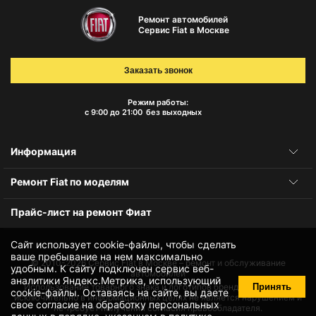
Ремонт автомобилей
Сервис Fiat в Москве
Заказать звонок
Режим работы:
с 9:00 до 21:00
без выходных
Информация
Ремонт Fiat по моделям
Прайс-лист на ремонт Фиат
Сайт использует cookie-файлы, чтобы сделать
ваше пребывание на нем максимально
© 2010-2026
Сервис Fiat в Москве – ремонт и обслуживание
удобным. К cайту подключен сервис веб-
автомобилей
аналитики Яндекс.Метрика, использующий
Принять
Использование товарного знака и логотипов бренда происходит
cookie-файлы
. Оставаясь на сайте, вы даете
исключительно в информационных целях не является нарушением и
свое
согласие на обработку персональных
не требует получения согласия правообладателя.