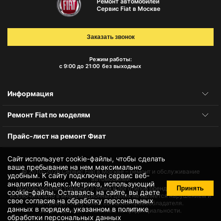
Ремонт автомобилей
Сервис Fiat в Москве
Заказать звонок
Режим работы:
с 9:00 до 21:00
без выходных
Информация
Ремонт Fiat по моделям
Прайс-лист на ремонт Фиат
Сайт использует cookie-файлы, чтобы сделать
ваше пребывание на нем максимально
© 2010-2026
Сервис Fiat в Москве – ремонт и обслуживание
удобным. К cайту подключен сервис веб-
автомобилей
аналитики Яндекс.Метрика, использующий
Принять
Использование товарного знака и логотипов бренда происходит
cookie-файлы
. Оставаясь на сайте, вы даете
исключительно в информационных целях не является нарушением и
свое
согласие на обработку персональных
не требует получения согласия правообладателя.
данных
в порядке, указанном в
политике
Защита данных и политика конфиденциальности.
обработки персональных данных