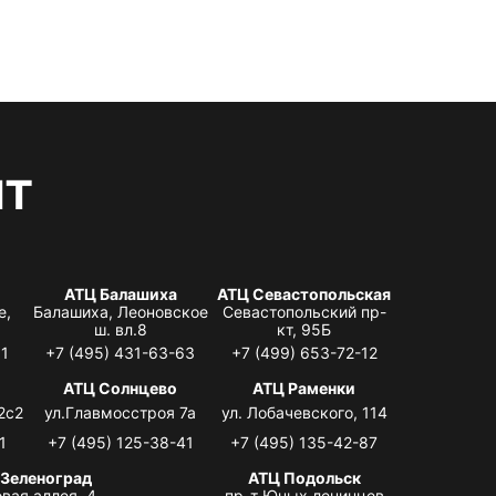
нт
АТЦ Балашиха
АТЦ Севастопольская
е,
Балашиха, Леоновское
Севастопольский пр-
ш. вл.8
кт, 95Б
31
+7 (495) 431-63-63
+7 (499) 653-72-12
АТЦ Солнцево
АТЦ Раменки
2с2
ул.Главмосстроя 7а
ул. Лобачевского, 114
1
+7 (495) 125-38-41
+7 (495) 135-42-87
 Зеленоград
АТЦ Подольск
вая аллея, 4,
пр-т Юных ленинцев