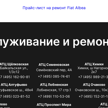
Прайс-лист на ремонт Fiat Albea
луживание и ремо
АТЦ Щёлковская
АТЦ Химки
АТЦ Семеновская
Байкальская ул.,
Химки, ш Нагорно
Семёновский пер, 4А
1/3с12
2к7
+7 (495) 085-74-61
7 (495) 162-90-81
+7 (495) 989-21-
АТЦ Алтуфьево
АТЦ Лобненская
АТЦ Очаково
туфьевское ш., 48к4
Лобненская, 17 стр.1
Очаковское ш., 10к
7 (495) 023-81-52
+7 (499) 110-53-06
+7 (495) 152-31-1
лово
АТЦ
АТЦ Проспект Мира
львар,
Сосно