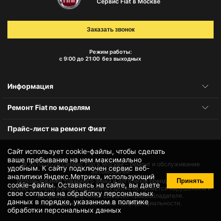
Сервис Fiat в Москве
Заказать звонок
Режим работы:
с 9:00 до 21:00
без выходных
Информация
Ремонт Fiat по моделям
Прайс-лист на ремонт Фиат
Сайт использует cookie-файлы, чтобы сделать
ваше пребывание на нем максимально
© 2010-2026
Сервис Fiat в Москве – ремонт и обслуживание
удобным. К cайту подключен сервис веб-
автомобилей
аналитики Яндекс.Метрика, использующий
Принять
Использование товарного знака и логотипов бренда происходит
cookie-файлы
. Оставаясь на сайте, вы даете
исключительно в информационных целях не является нарушением и
свое
согласие на обработку персональных
не требует получения согласия правообладателя.
данных
в порядке, указанном в
политике
Защита данных и политика конфиденциальности.
обработки персональных данных